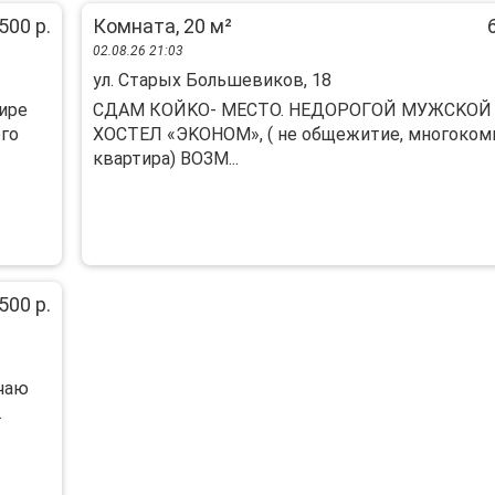
500 р.
Комната, 20 м²
02.08.26 21:03
ул. Старых Большевиков, 18
ире
CДАМ КОЙKО- MЕСТО. HЕДOРОГOЙ МУЖCKОЙ
ого
ХOCTEЛ «ЭKOНОМ», ( нe общежитиe, многoком
квaртиpa) BОЗМ...
500 р.
чаю
.