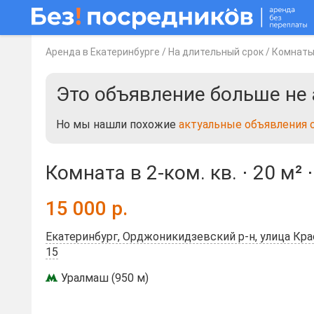
Аренда в Екатеринбурге
/
На длительный срок
/
Комнат
Это объявление больше не 
Но мы нашли похожие
актуальные объявления о
Комната в 2-ком. кв. ⋅
20 м²
15 000
р.
Екатеринбург, Орджоникидзевский р-н, улица Кр
15
Уралмаш (950 м)