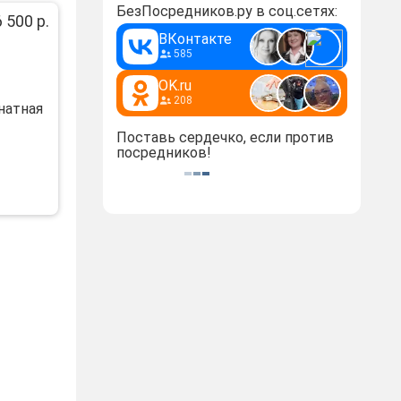
БезПосредников.ру в соц.сетях:
6 500 р.
ВКонтакте
585
OK.ru
208
натнaя
Поставь сердечко, если против
посредников!