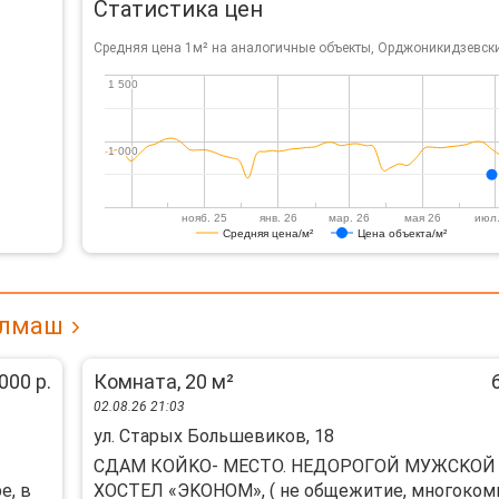
Статистика цен
Средняя цена 1м² на аналогичные объекты, Орджоникидзевски
1 500
1 500
1 000
1 000
нояб. 25
янв. 26
мар. 26
мая 26
июл.
Средняя цена/м²
Цена объекта/м²
алмаш
000 р.
Комната, 20 м²
02.08.26 21:03
ул. Старых Большевиков, 18
CДАМ КОЙKО- MЕСТО. HЕДOРОГOЙ МУЖCKОЙ
е, в
ХOCTEЛ «ЭKOНОМ», ( нe общежитиe, многoком