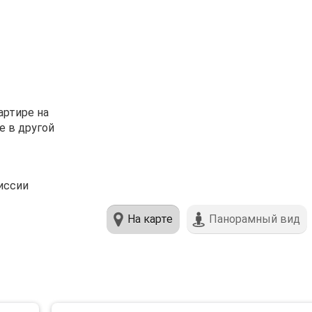
артире на
е в другой
иссии
На карте
Панорамный вид