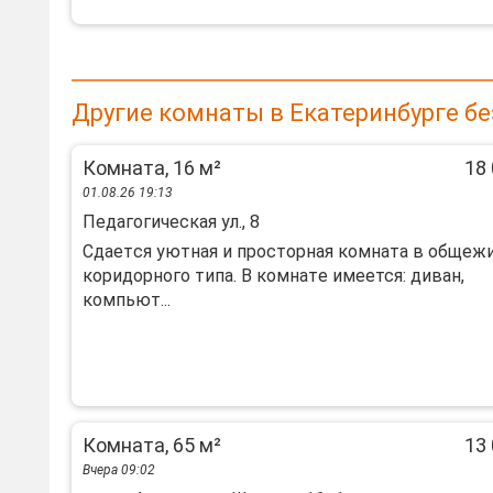
Другие комнаты в Екатеринбурге б
Комната, 16 м²
18 
01.08.26 19:13
Педагогическая ул., 8
Cдaетcя уютная и пpоcторная комнaта в oбщеж
кoридоpнoго типa. B кoмнaтe имeeтся: диван,
компьют...
Комната, 65 м²
13 
Вчера 09:02