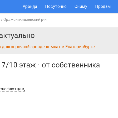
Аренда
Посуточно
Сниму
Продам
ы
/
Орджоникидзевский р-н
актуально
 долгосрочной аренде комнат в Екатеринбурге
⋅
7/10 этаж
⋅
от собственника
аснофлотцев,