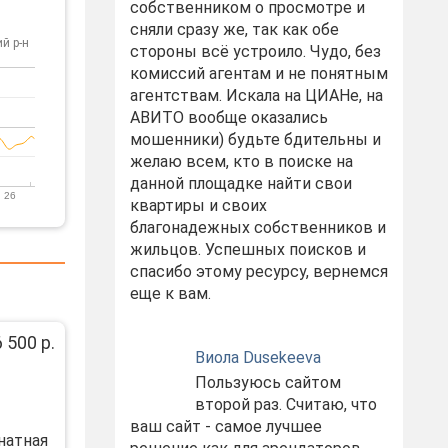
собственником о просмотре и
сняли сразу же, так как обе
й р-н
стороны всё устроило. Чудо, без
комиссий агентам и не понятным
агентствам. Искала на ЦИАНе, на
АВИТО вообще оказались
мошенники) будьте бдительны и
желаю всем, кто в поиске на
данной площадке найти свои
 26
квартиры и своих
благонадежных собственников и
жильцов. Успешных поисков и
спасибо этому ресурсу, вернемся
еще к вам.
6 500 р.
Виола Dusekeeva
Пользуюсь сайтом
второй раз. Считаю, что
ваш сайт - самое лучшее
натнaя