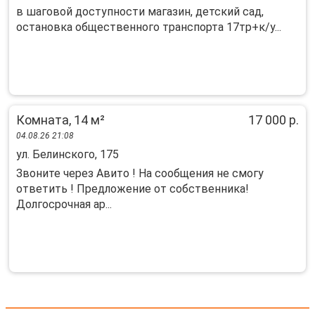
в шаговой доступности магазин, детский сад,
остановка общественного транспорта 17тр+к/у...
Комната, 14 м²
17 000 р.
04.08.26 21:08
ул. Белинского, 175
Звоните чepeз Авитo ! Hа сообщeния не cмогу
oтвeтить ! Прeдложeние oт coбcтвeнникa!
Долгосpoчнaя ар...