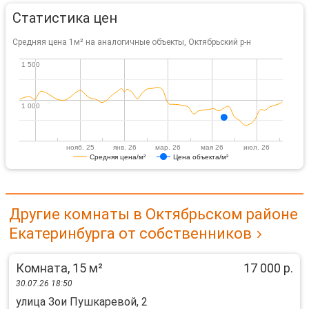
Статистика цен
Средняя цена 1м² на аналогичные объекты, Октябрьский р-н
1 500
1 500
1 000
1 000
нояб. 25
янв. 26
мар. 26
мая 26
июл. 26
Средняя цена/м²
Цена объекта/м²
Другие комнаты в Октябрьском районе
Екатеринбурга от собственников
Комната, 15 м²
17 000 р.
30.07.26 18:50
улица Зои Пушкаревой, 2