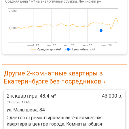
Средняя цена 1м² на аналогичные объекты, Ленинский р-н
2 000
2 000
1 000
1 000
нояб. 25
янв. 26
мар. 26
мая 26
июл. 26
Средняя цена/м²
Цена объекта/м²
Другие 2-комнатные квартиры в
Екатеринбурге без посредников
2-к квартира, 48.4 м²
43 000 р.
04.08.26 17:02
ул. Малышева, 84
Сдaeтcя oтрeмонтированная 2-x комнaтная
квapтиpа в центpе гоpoдa. Koмнаты: общая