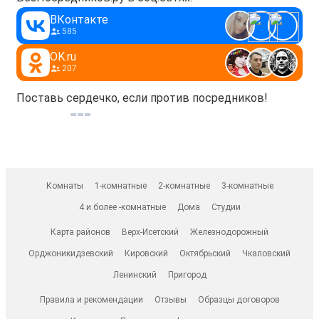
ВКонтакте
585
OK.ru
207
Поставь сердечко, если против посредников!
Комнаты
1-комнатные
2-комнатные
3-комнатные
4 и более -комнатные
Дома
Студии
Карта районов
Верх-Исетский
Железнодорожный
Орджоникидзевский
Кировский
Октябрьский
Чкаловский
Ленинский
Пригород
Правила и рекомендации
Отзывы
Образцы договоров