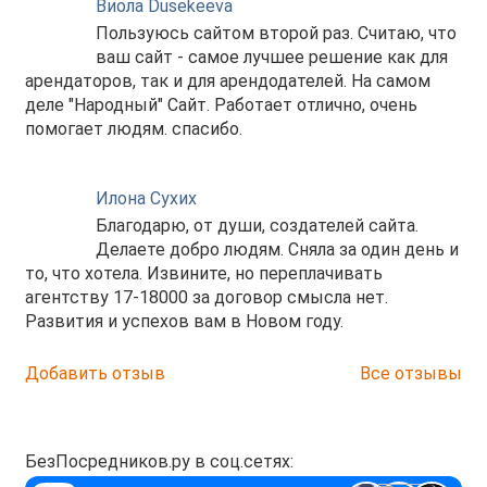
Виола Dusekeeva
Сандуны"
Пользуюсь сайтом второй раз. Считаю, что
Необходим залог, 10000 р.
ваш сайт - самое лучшее решение как для
Собственник/ помогает дочь собственника, без
арендаторов, так и для арендодателей. На самом
комиссии
деле "Народный" Сайт. Работает отлично, очень
помогает людям. спасибо.
Илона Сухих
Благодарю, от души, создателей сайта.
Делаете добро людям. Сняла за один день и
то, что хотела. Извините, но переплачивать
агентству 17-18000 за договор смысла нет.
Развития и успехов вам в Новом году.
Добавить отзыв
Все отзывы
БезПосредников.ру в соц.сетях: