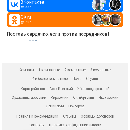
ВКонтакте
587
OK.ru
207
Поставь сердечко, если против посредников!
Комнаты
1-комнатные
2-комнатные
3-комнатные
4 и более -комнатные
Дома
Студии
Карта районов
Верх-Исетский
Железнодорожный
Орджоникидзевский
Кировский
Октябрьский
Чкаловский
Ленинский
Пригород
Правила и рекомендации
Отзывы
Образцы договоров
Контакты
Политика конфиденциальности