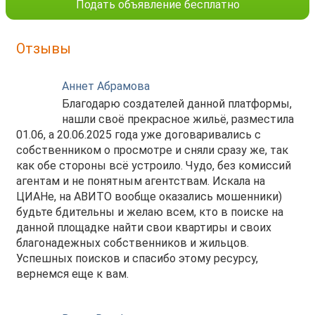
Подать объявление бесплатно
животных. Коммунальные платежи оплачиваются
отдельно в том числе по счетчикам.
Отзывы
Квартира расположена на 14 этаже монолитного
дома, построенного в 2020 году. В доме есть
Аннет Абрамова
пассажирский и грузовой лифты, а также подземная
Благодарю создателей данной платформы,
парковка. Из окон открывается красивый вид на
нашли своё прекрасное жильё, разместила
город.
01.06, а 20.06.2025 года уже договаривались с
собственником о просмотре и сняли сразу же, так
В квартире выполнен косметический ремонт.
как обе стороны всё устроило. Чудо, без комиссий
Просторная светлая гостиная полностью оборудована
агентам и не понятным агентствам. Искала на
всем необходимым в том числе кондиционером.
ЦИАНе, на АВИТО вообще оказались мошенники)
Телевизор в гостиной и на кухне. Кухня оснащена
будьте бдительны и желаю всем, кто в поиске на
всем необходимым включая посуду. В ванной
данной площадке найти свои квартиры и своих
комнате совмещенный санузел с современной
благонадежных собственников и жильцов.
сантехникой.
Успешных поисков и спасибо этому ресурсу,
вернемся еще к вам.
Удобная транспортная развязка, в пешей доступности
от метро "Геологическая". Развитая инфраструктура,
рядом торговые центры, детский садик, комплекс "