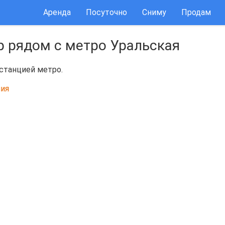
Аренда
Посуточно
Сниму
Продам
р рядом с метро Уральская
 станцией метро.
ия