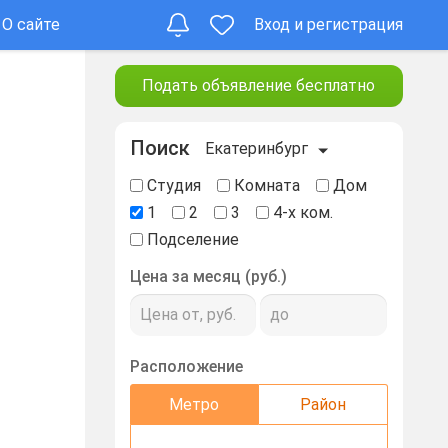
О сайте
Вход и регистрация
Подать объявление бесплатно
Поиск
Екатеринбург
Студия
Комната
Дом
1
2
3
4-х ком.
Подселение
Цена за месяц (руб.)
Расположение
Метро
Район