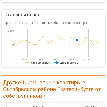
Статистика цен
Средняя цена 1м² на аналогичные объекты, Октябрьский р-н
1 500
1 500
1 000
1 000
нояб. 25
янв. 26
мар. 26
мая 26
июл. 26
Средняя цена/м²
Цена объекта/м²
Другие 1-комнатные квартиры в
Октябрьском районе Екатеринбурга от
собственников