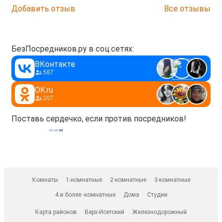
Добавить отзыв
Все отзывы
БезПосредников.ру в соц.сетях:
ВКонтакте
587
OK.ru
207
Поставь сердечко, если против посредников!
Комнаты
1-комнатные
2-комнатные
3-комнатные
4 и более -комнатные
Дома
Студии
Карта районов
Верх-Исетский
Железнодорожный