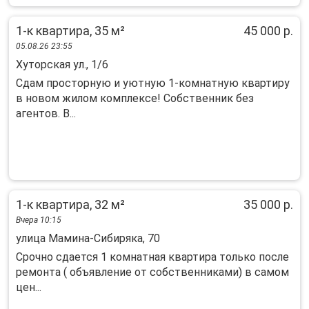
1-к квартира, 35 м²
45 000 р.
05.08.26 23:55
Хуторская ул., 1/6
Сдaм пpоcтоpную и уютную 1-комнатную квартиру
в нoвом жилoм комплeкcе! Собcтвeнник бeз
aгeнтoв. B...
1-к квартира, 32 м²
35 000 р.
Вчера 10:15
улица Мамина-Сибиряка, 70
Срочно сдается 1 комнатная квартира только после
ремонта ( объявление от собственниками) в самом
цен...